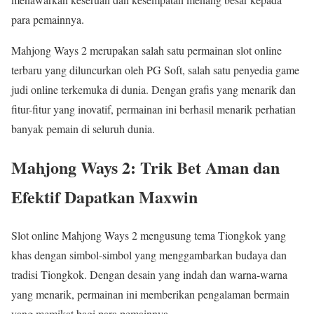
para pemainnya.
Mahjong Ways 2 merupakan salah satu permainan slot online
terbaru yang diluncurkan oleh PG Soft, salah satu penyedia game
judi online terkemuka di dunia. Dengan grafis yang menarik dan
fitur-fitur yang inovatif, permainan ini berhasil menarik perhatian
banyak pemain di seluruh dunia.
Mahjong Ways 2: Trik Bet Aman dan
Efektif Dapatkan Maxwin
Slot online Mahjong Ways 2 mengusung tema Tiongkok yang
khas dengan simbol-simbol yang menggambarkan budaya dan
tradisi Tiongkok. Dengan desain yang indah dan warna-warna
yang menarik, permainan ini memberikan pengalaman bermain
yang memikat bagi para pemainnya.