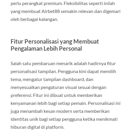
perlu perangkat premium. Fleksibilitas seperti inilah
yang membuat Airbet88 semakin relevan dan digemari
oleh berbagai kalangan.
Fitur Personalisasi yang Membuat
Pengalaman Lebih Personal
Salah satu pembaruan menarik adalah hadirnya fitur
personalisasi tampilan. Pengguna kini dapat memilih
tema, mengatur tampilan dashboard, dan
menyesuaikan pengaturan visual sesuai dengan
preferensi. Fitur ini dibuat untuk memberikan
kenyamanan lebih bagi setiap pemain. Personalisasi ini
juga menambah kesan modern serta memberikan
identitas unik bagi setiap pengguna ketika menikmati
hiburan digital di platform.