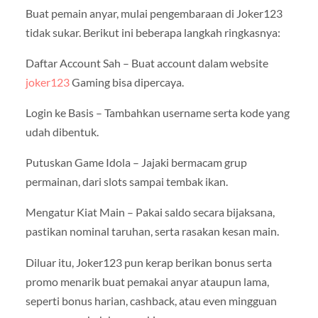
Buat pemain anyar, mulai pengembaraan di Joker123
tidak sukar. Berikut ini beberapa langkah ringkasnya:
Daftar Account Sah – Buat account dalam website
joker123
Gaming bisa dipercaya.
Login ke Basis – Tambahkan username serta kode yang
udah dibentuk.
Putuskan Game Idola – Jajaki bermacam grup
permainan, dari slots sampai tembak ikan.
Mengatur Kiat Main – Pakai saldo secara bijaksana,
pastikan nominal taruhan, serta rasakan kesan main.
Diluar itu, Joker123 pun kerap berikan bonus serta
promo menarik buat pemakai anyar ataupun lama,
seperti bonus harian, cashback, atau even mingguan