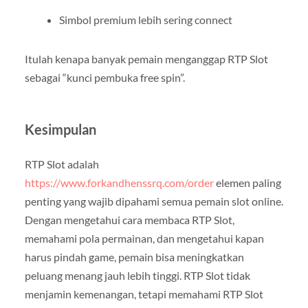
Simbol premium lebih sering connect
Itulah kenapa banyak pemain menganggap RTP Slot
sebagai “kunci pembuka free spin”.
Kesimpulan
RTP Slot adalah
https://www.forkandhenssrq.com/order
elemen paling
penting yang wajib dipahami semua pemain slot online.
Dengan mengetahui cara membaca RTP Slot,
memahami pola permainan, dan mengetahui kapan
harus pindah game, pemain bisa meningkatkan
peluang menang jauh lebih tinggi. RTP Slot tidak
menjamin kemenangan, tetapi memahami RTP Slot