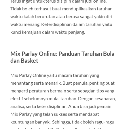
Terus ingat untuk terus disiplin dalam judi online.
Tidak boleh terhasut buat menduplikasikan taruhan
waktu kalah berurutan atau berasa sangat yakin diri
waktu menang. Keterdisiplinan dalam taruhan yaitu
kunci kemajuan dalam waktu panjang.
Mix Parlay Online: Panduan Taruhan Bola
dan Basket
Mix Parlay Online yaitu macam taruhan yang
menantang serta menarik. Buat pemula, penting buat
mengerti peraturan bermain serta sebagian tips yang
efektif sebelumnya mulai taruhan. Dengan kesabaran,
analisa, serta keterdisiplinan, Anda bisa jadi pemain
Mix Parlay yang telah sukses serta mendapat
keuntungan banyak . Sehingga, tidak boleh ragu-ragu