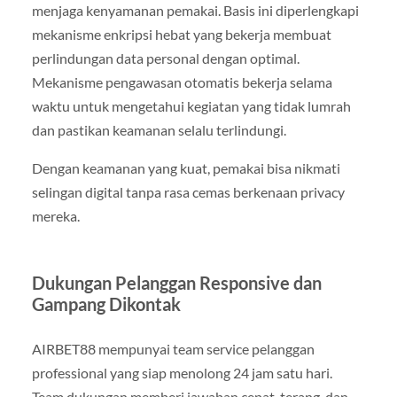
menjaga kenyamanan pemakai. Basis ini diperlengkapi
mekanisme enkripsi hebat yang bekerja membuat
perlindungan data personal dengan optimal.
Mekanisme pengawasan otomatis bekerja selama
waktu untuk mengetahui kegiatan yang tidak lumrah
dan pastikan keamanan selalu terlindungi.
Dengan keamanan yang kuat, pemakai bisa nikmati
selingan digital tanpa rasa cemas berkenaan privacy
mereka.
Dukungan Pelanggan Responsive dan
Gampang Dikontak
AIRBET88 mempunyai team service pelanggan
professional yang siap menolong 24 jam satu hari.
Team dukungan memberi jawaban cepat, terang, dan