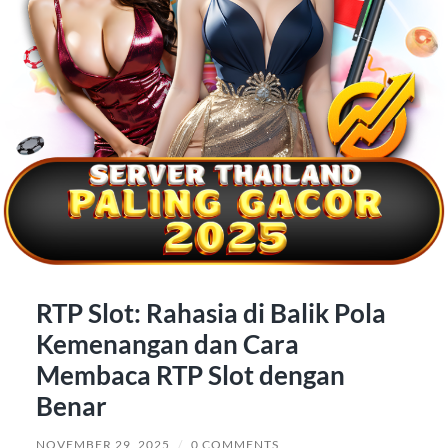
RTP Slot: Rahasia di Balik Pola
Kemenangan dan Cara
Membaca RTP Slot dengan
Benar
NOVEMBER 29, 2025
/
0 COMMENTS