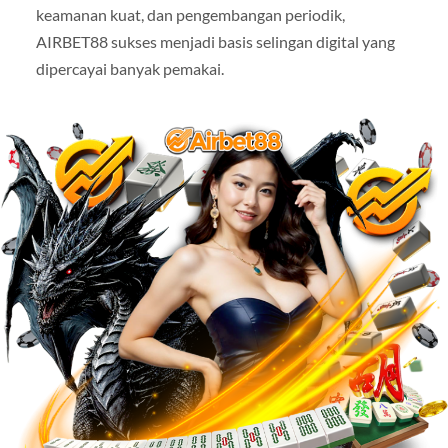
keamanan kuat, dan pengembangan periodik,
AIRBET88 sukses menjadi basis selingan digital yang
dipercayai banyak pemakai.