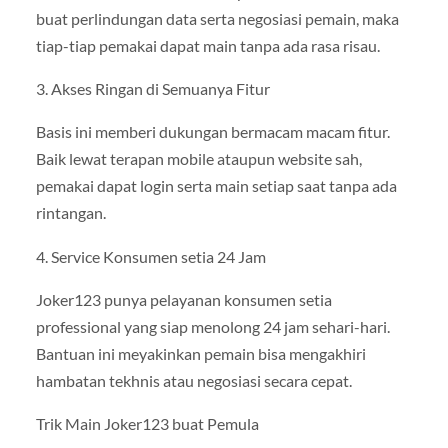
buat perlindungan data serta negosiasi pemain, maka
tiap-tiap pemakai dapat main tanpa ada rasa risau.
3. Akses Ringan di Semuanya Fitur
Basis ini memberi dukungan bermacam macam fitur.
Baik lewat terapan mobile ataupun website sah,
pemakai dapat login serta main setiap saat tanpa ada
rintangan.
4. Service Konsumen setia 24 Jam
Joker123 punya pelayanan konsumen setia
professional yang siap menolong 24 jam sehari-hari.
Bantuan ini meyakinkan pemain bisa mengakhiri
hambatan tekhnis atau negosiasi secara cepat.
Trik Main Joker123 buat Pemula