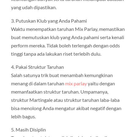
yang udah dipastikan.
3. Putuskan Klub yang Anda Pahami
Waktu menempatkan taruhan Mix Parlay, memastikan
buat memutuskan klub yang Anda pahami serta kenali
perform mereka. Tidak boleh terlengah dengan odds
tinggi tanpa ada lakukan riset terlebih dulu.
4. Pakai Struktur Taruhan
Salah satunya trik buat menambah kemungkinan
menang di dalam taruhan
mix parlay
yaitu dengan
memanfaatkan struktur taruhan. Umpamanya,
struktur Martingale atau struktur taruhan laba-laba
bisa menolong Anda mengatur akibat negatif dengan
lebih bagus.
5. Masih Disiplin