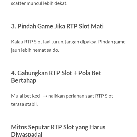
scatter muncul lebih dekat.
3. Pindah Game Jika RTP Slot Mati
Kalau RTP Slot lagi turun, jangan dipaksa. Pindah game
jauh lebih hemat saldo.
4. Gabungkan RTP Slot + Pola Bet
Bertahap
Mulai bet kecil → naikkan perlahan saat RTP Slot
terasa stabil.
Mitos Seputar RTP Slot yang Harus
Diwaspadai