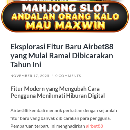
Eksplorasi Fitur Baru Airbet88
yang Mulai Ramai Dibicarakan
Tahun Ini
NOVEMBER 17, 2025
/
0 COMMENTS
Fitur Modern yang Mengubah Cara
Pengguna Menikmati Hiburan Digital
Airbet88 kembali menarik perhatian dengan sejumlah
fitur baru yang banyak dibicarakan para pengguna.
Pembaruan terbaru ini menghadirkan
airbet88