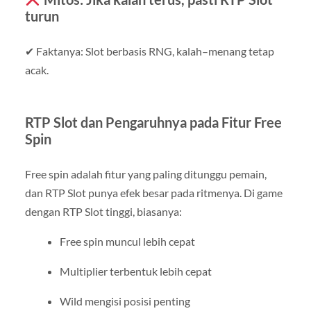
turun
✔ Faktanya: Slot berbasis RNG, kalah–menang tetap
acak.
RTP Slot dan Pengaruhnya pada Fitur Free
Spin
Free spin adalah fitur yang paling ditunggu pemain,
dan RTP Slot punya efek besar pada ritmenya. Di game
dengan RTP Slot tinggi, biasanya:
Free spin muncul lebih cepat
Multiplier terbentuk lebih cepat
Wild mengisi posisi penting