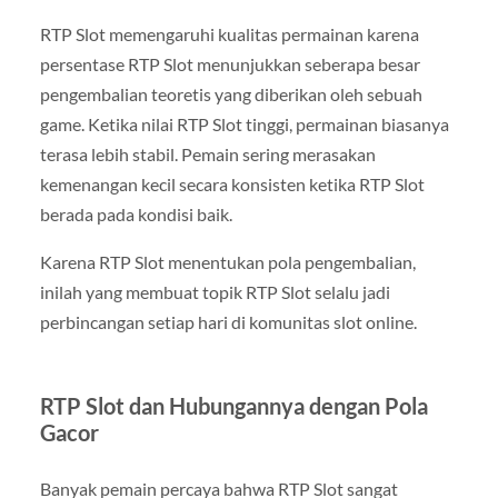
RTP Slot memengaruhi kualitas permainan karena
persentase RTP Slot menunjukkan seberapa besar
pengembalian teoretis yang diberikan oleh sebuah
game. Ketika nilai RTP Slot tinggi, permainan biasanya
terasa lebih stabil. Pemain sering merasakan
kemenangan kecil secara konsisten ketika RTP Slot
berada pada kondisi baik.
Karena RTP Slot menentukan pola pengembalian,
inilah yang membuat topik RTP Slot selalu jadi
perbincangan setiap hari di komunitas slot online.
RTP Slot dan Hubungannya dengan Pola
Gacor
Banyak pemain percaya bahwa RTP Slot sangat