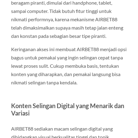
beragam piranti, dimulai dari handphone, tablet,
sampai computer. Tidak butuh fitur tinggi untuk
nikmati performnya, karena mekanisme AIRBET88
telah dimaksimalkan supaya masih tetap jalan enteng
dan konstan pada sebagian besar tipe piranti.
Keringanan akses ini membuat AIRBET88 menjadi opsi
bagus untuk pemakai yang ingin selingan cepat tanpa
lewat proses sulit. Cukup membuka basis, tentukan
konten yang diharapkan, dan pemakai langsung bisa
nikmati selingan tanpa kendala.
Konten Selingan Digital yang Menarik dan
Variasi
AIRBET88 sediakan macam selingan digital yang
dihidangkan visual berkualitas tinggi dan topik