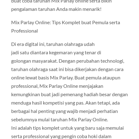
buat coba taruhan Mix Parlay online serta bikin
pengalaman taruhan Anda makin menarik!
Mix Parlay Online: Tips Komplet buat Pemula serta
Professional
Di era digital ini, taruhan olahraga udah
jadi satu diantara kegemaran yang tenar di
golongan masyarakat. Dengan perubahan technologi,
taruhan olahraga saat ini bisa dikerjakan dengan cara
online lewat basis Mix Parlay. Buat pemula ataupun
professional, Mix Parlay Online menjajakan
kemungkinan buat jadi pemenang hadiah besar dengan
menduga hasil kompetisi yang pas. Akan tetapi, ada
berbagai hal penting yang wajib menjadi perhatian
sebelumnya mulai taruhan Mix Parlay Online.
Ini adalah tips komplet untuk yang baru saja memulai
serta professional yang pengin coba hoki dalam