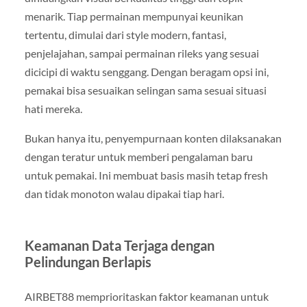
menarik. Tiap permainan mempunyai keunikan
tertentu, dimulai dari style modern, fantasi,
penjelajahan, sampai permainan rileks yang sesuai
dicicipi di waktu senggang. Dengan beragam opsi ini,
pemakai bisa sesuaikan selingan sama sesuai situasi
hati mereka.
Bukan hanya itu, penyempurnaan konten dilaksanakan
dengan teratur untuk memberi pengalaman baru
untuk pemakai. Ini membuat basis masih tetap fresh
dan tidak monoton walau dipakai tiap hari.
Keamanan Data Terjaga dengan
Pelindungan Berlapis
AIRBET88 memprioritaskan faktor keamanan untuk